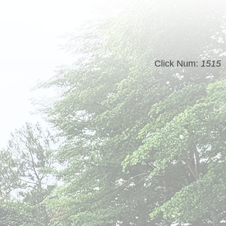
Click Num:
1515