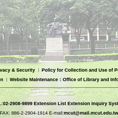
ivacy & Security
Policy for Collection and Use of 
on
Website Maintenance：Office of Library and Inf
L:
02-2908-9899
Extension List
Extension Inquiry Sys
FAX: 886-2-2904-1914 E-mail:
mcut@mail.mcut.edu.t