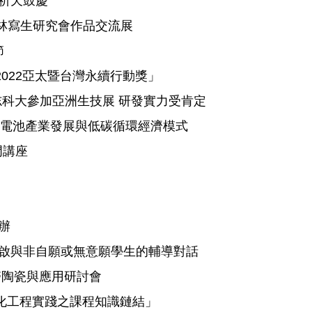
山祈天鼓慶
林寫生研究會作品交流展
節
2022亞太暨台灣永續行動獎」
志科大參加亞洲生技展 研發實力受肯定
鋰電池產業發展與低碳循環經濟模式
門講座
辦
開啟與非自願或無意願學生的輔導對話
醫陶瓷與應用研討會
強化工程實踐之課程知識鏈結」