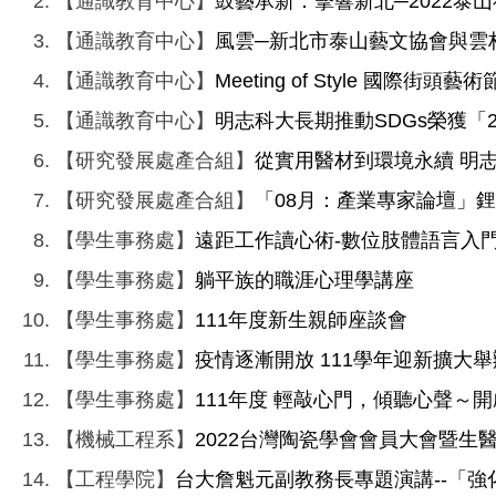
【通識教育中心】
鼓藝承新．擊響新北─2022泰
【通識教育中心】
風雲─新北市泰山藝文協會與雲
【通識教育中心】
Meeting of Style 國際街頭藝術
【通識教育中心】
明志科大長期推動SDGs榮獲「
【研究發展處產合組】
從實用醫材到環境永續 明
【研究發展處產合組】
「08月：產業專家論壇」
【學生事務處】
遠距工作讀心術-數位肢體語言入
【學生事務處】
躺平族的職涯心理學講座
【學生事務處】
111年度新生親師座談會
【學生事務處】
疫情逐漸開放 111學年迎新擴大舉
【學生事務處】
111年度 輕敲心門，傾聽心聲～
【機械工程系】
2022台灣陶瓷學會會員大會暨生
【工程學院】
台大詹魁元副教務長專題演講--「