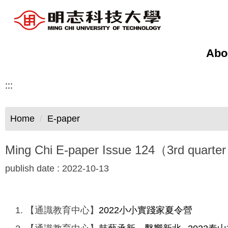
Jump
to
the
main
Abo
content
block
:::
Home
E-paper
Ming Chi E-paper Issue 124（3rd quarter
publish date :
2022-10-13
【通識教育中心】
2022小小實踐家夏令營