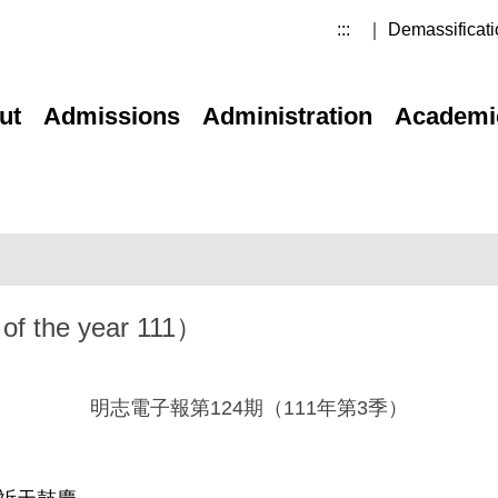
:::
｜ Demassificati
ut
Admissions
Administration
Academi
 of the year 111）
明志電子報第124期（111年第3季）