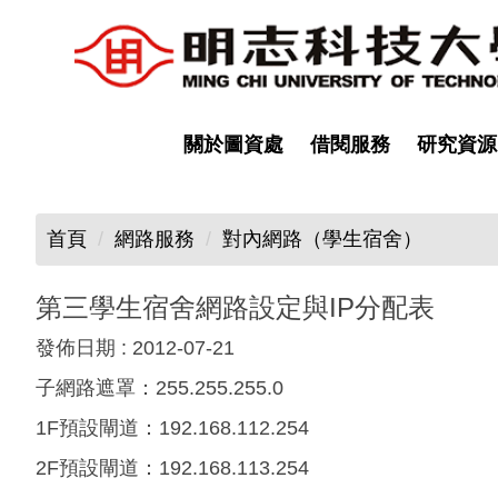
跳
到
主
要
內
關於圖資處
借閱服務
研究資源
容
區
首頁
網路服務
對內網路（學生宿舍）
第三學生宿舍網路設定與IP分配表
發佈日期 :
2012-07-21
子網路遮罩：255.255.255.0
1F預設閘道：192.168.112.254
2F預設閘道：192.168.113.254