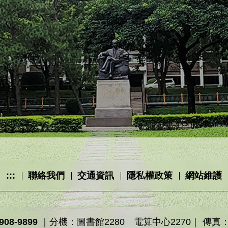
:::
聯絡我們
交通資訊
隱私權政策
網站維護
908-9899
｜分機：圖書館2280 電算中心2270｜ 傳真：02-