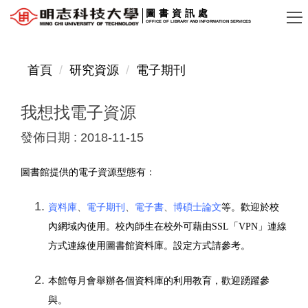
跳
圖書資訊處
OFFICE OF LIBRARY AND INFORMATION SERVICES
到
主
要
首頁
研究資源
電子期刊
內
容
我想找電子資源
區
發佈日期 :
2018-11-15
圖書館提供的電子資源型態有：
資料庫
、
電子期刊
、
電子書
、
博碩士論文
等。歡迎於校
內網域內使用。
校內師生在校外可藉由SSL「VPN」連線
方式連線使用圖書館資料庫。設定方式請
參考
。
本館每月會舉辦各個資料庫的利用教育，歡迎踴躍參
與。