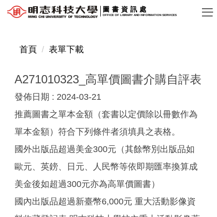
跳
圖書資訊處
OFFICE OF LIBRARY AND INFORMATION SERVICES
到
主
要
首頁
表單下載
內
容
A271010323_高單價圖書介購自評表
區
發佈日期 :
2024-03-21
推薦圖書之單本金額（套書以定價除以冊數作為
單本金額）符合下列條件者須填具之表格。
國外出版品超過美金300元（其餘幣別出版品如
歐元、英鎊、日元、人民幣等依即期匯率換算成
美金後如超過300元亦為高單價圖書）
國內出版品超過新臺幣6,000元 重大活動影像資