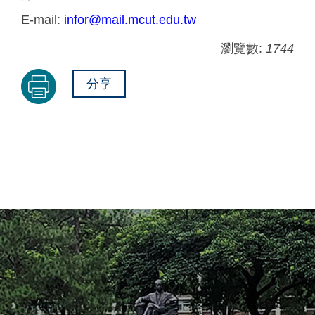
E-mail:
infor@mail.mcut.edu.tw
瀏覽數:
1744
分享