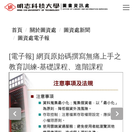
跳
圖書資訊處
OFFICE OF LIBRARY AND INFORMATION SERVICES
到
主
要
首頁
關於圖資處
圖資處新聞
內
圖資處電子報
容
區
[電子報] 網頁原始碼撰寫無痛上手之
教育訓練-基礎課程、進階課程