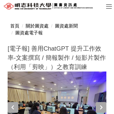
跳
圖書資訊處
OFFICE OF LIBRARY AND INFORMATION SERVICES
到
主
要
首頁
關於圖資處
圖資處新聞
內
圖資處電子報
容
區
[電子報] 善用ChatGPT 提升工作效
率-文案撰寫 / 簡報製作 / 短影片製作
（利用「剪映」）之教育訓練