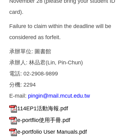
November 28 (please bring your student ID
card).
Failure to claim within the deadline will be
considered as forfeit.
承辦單位:
圖書館
承辦人:
林品君(Lin, Pin-Chun)
電話:
02-2908-9899
分機:
2294
E-mail:
pingin@mail.mcut.edu.tw
114EP1活動海報.pdf
e-portflio使用手冊.pdf
e-portfolio User Manuals.pdf