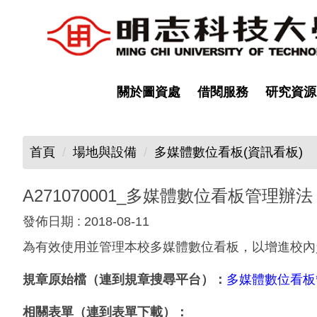
跳
到
主
要
內
關於圖資處
借閱服務
研究資源
容
區
首頁
場地與設備
多媒體數位看板(資訊看板)
A271070001_多媒體數位看板管理辦法
發佈日期 :
2018-08-11
為有效使用並管理本校多媒體數位看板，以增進校內
規章原始檔（連到規章搜尋平台）：
多媒體數位看板
相關表單（連到表單下載）：