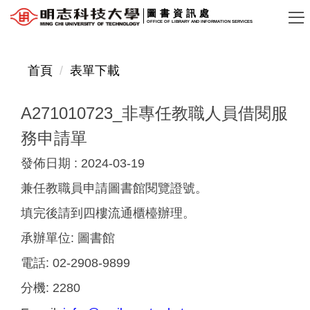
跳
圖書資訊處
OFFICE OF LIBRARY AND INFORMATION SERVICES
到
主
要
首頁
表單下載
內
容
A271010723_非專任教職人員借閱服
區
務申請單
發佈日期 :
2024-03-19
兼任教職員申請圖書館閱覽證號。
填完後請到四樓流通櫃檯辦理。
承辦單位:
圖書館
電話:
02-2908-9899
分機:
2280