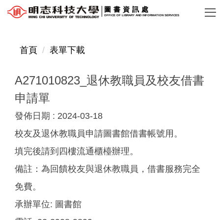
跳
圖書資訊處
OFFICE OF LIBRARY AND INFORMATION SERVICES
到
主
要
首頁
表單下載
內
容
A271010823_退休教職員及校友借書
區
申請單
發佈日期 :
2024-03-18
校友及退休教職員申請圖書館借書帳號用。
填完後請到四樓流通櫃檯辦理。
備註：為回饋校友與退休教職員，借書服務完全
免費。
承辦單位:
圖書館