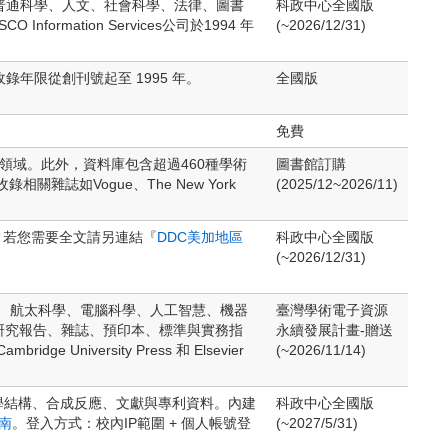
、教育、普通科學、人文、社會科學、法律、圖書
科政中心全國版
nformation Services公司於1994 年
(~2026/12/31)
，收錄年限從創刊號起至 1995 年。
全國版
免費
領域。此外，資料庫包含超過460種學術
圖書館訂購
版商；亦收錄相關雜誌如Vogue、The New York
(2025/12~2026/11)
），若您需要全文請另連結『
DDC美加地區
科政中心全國版
(~2026/12/31)
學、材料科學、航太科學、電腦科學、人工智慧、機器
臺灣學術電子資源
研究報告、雜誌、預印本、標準與實務指
永續發展計畫-贈送
idge University Press 和 Elsevier
(~2026/11/14)
化學結構、合成反應、文獻與專利資料。內建
科政中心全國版
南
。登入方式：校內IP範圍 + 個人帳號登
(~2027/5/31)