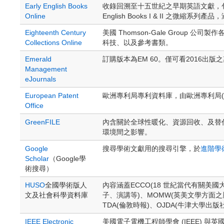
Early English Books
收錄回溯至十五世紀之早期英語文獻，包括近
Online
English Books I & II 之微縮
Eighteenth Century
美國 Thomson-Gale Gro
Collections Online
科技、以及參考書類。
Emerald
訂購版本為EM 60。僅可看2016出版
Management
eJournals
European Patent
歐洲專利局專利資料庫，由歐洲專利局(Eur
Office
GreenFILE
內含關於全球性暖化、資源回收、及替
環境間之影響。
Google
搜尋學術文獻用的搜尋引擎，於
進階學
Scholar
（Google學
術搜尋）
HUSO
全國學術版人
內容涵蓋ECCO(18 世紀當代有關美
文及社會科學資料庫
子、演講等)、MOMW(英美文學方面之歷
TDA(倫敦時報)、OJDA(牛津大學出
IEEE Electronic
美國電子電機工程師學會 (IEEE) 與英國