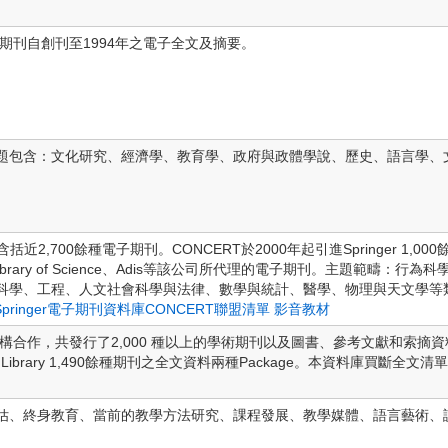
料科學期刊自創刊至1994年之電子全文及摘要。
題包含：文化研究、經濟學、教育學、政府與政體學說、歷史、語言學、
re出版，含括近2,700餘種電子期刊。CONCERT於2000年起引進Springer
ce、Russia Library of Science、Adis等該公司所代理的電子期刊。
科學、工程、人文社會科學與法律、數學與統計、醫學、物理與天文學等
Springer電子期刊資料庫CONCERT聯盟清單
影音教材
0個學協會及機構合作，共發行了2,000 種以上的學術期刊以及圖書、參考文獻和索摘
H Library 1,490餘種期刊之全文資料兩種Package。本資料庫買斷全文清
估、終身教育、當前的教學方法研究、課程發展、教學媒體、語言藝術、