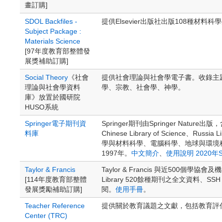
畫訂購]
SDOL Backfiles -
提供Elsevier出版社出版108種材
Subject Package :
Materials Science
[97年度教育部整體發
展獎補助訂購]
Social Theory
《社會
提供社會理論與社會學電子書。收錄主
理論與社會學資料
學、宗教、社會學、神學。
庫》放置於國研院
HUSO系統
Springer電子期刊資
Springer期刊由Springer Natu
料庫
Chinese Library of Scien
學與材料科學、電腦科學、地球與環境
1997年。
中文簡介
、
使用說明
2020年
Taylor & Francis
Taylor & Francis 與近50
[114年度教育部整體
Library 520餘種期刊之全文資料、SS
發展獎勵補助訂購]
閱。
使用手冊
。
Teacher Reference
提供關於教育議題之文獻，包括教育評
Center (TRC)