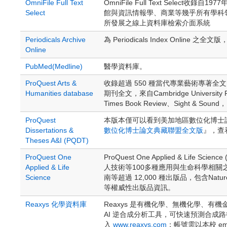
OmniFile Full Text
OmniFile Full Text Se
Select
館與資訊情報學、商業等幾乎所有學科領域。OmniFi
所發展之線上資料庫檢索介面系統
Periodicals Archive
為 Periodicals Index On
Online
PubMed(Medline)
醫學資料庫。
ProQuest Arts &
收錄超過 550 種當代專業藝術專著
Humanities database
期刊全文，來自Cambridge University P
Times Book Review、Sight & Soun
ProQuest
本版本僅可以看到美加地區數位化博士論
Dissertations &
數位化博士論文典藏聯盟全文版
』，查
Theses A&I (PQDT)
ProQuest One
ProQuest One Applied &
Applied & Life
人技術等100多種應用與生命科學相
Science
南等超過 12,000 種出版品，包含Nature、AmBi
等權威性出版品資訊。
Reaxys 化學資料庫
Reaxys 是有機化學、無機化學、
AI 逆合成分析工具，可快速預測合成
入
www.reaxys.com
；帳號需以本校 ema