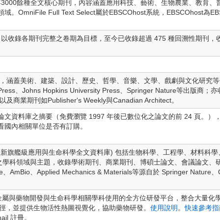
lect收錄自1977年3000餘種全文核心期刊，內容涵蓋應用科技、藝術、生物農業
le Full Text Select屬於EBSCOhost系統，EBSCOhost為EBSCO I
line 之全文版，以收錄各期刊完整之卷期為目標，至今已收錄超過 475 種回溯性期刊
全文，涵蓋美術、建築、設計、歷史、哲學、音樂、文學、戲劇與文化研究等
ress、Johns Hopkins University Press、Springer Nature等出
d，以及商業期刊如Publisher's Weekly與Canadian Architect。
文資料庫之摘要（免費瀏覽 1997 年後已數位化之論文的前 24 頁。
看國內相關單位是否有訂購。
 Life Science (新旗艦級應用與生命科學全文資料庫) 包括生物科學、工程
關之學科領域與主題，收錄學術期刊、商業期刊、博碩士論文、會議論文、
o、Applied Mechanics & Materials等源自於 Springer Nature、Cambr
有機金屬與藥物開發與生命科學相關學科使用的全方位研發平台，整合大量
路徑，並提供生物活性熱圖視覺化，協助藥物研發。
使用說明
。
快速參考指
il 註冊。