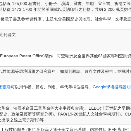
 125,000 種書刊、小冊子、演講、曆書、年鑑、宣言書、祈禱文等各類型
系列產品，涵括從 1473-1700 年間於英國或以英語印行之刊物，共約 2,200 萬頁
up 公司製作各種電子書及參考資料庫，主題包含美國歷史與地理、社會科學、文
之期刊論文
opean Patent Office)製作，可查歐洲及全世界其他63國家專利
代性能源等環境議題之研究資料，如期刊雜誌、政府文件及報告，並探討
術搜尋
可以用作者、篇名、刊名、年代等欄位搜尋。
Google學術搜尋說明
國大革命、法國革命及工業革命等大史事經典古籍)、EEBO(十五世紀之早期英
史、政治及經濟等研究分析)、PAO(19-20世紀人文社會學術期刊)、CLC(
版社出版之線上電子期刊)等
工程技術學會 (IET) 出版品之電子全文資訊系統，內容包括 IEEE 與 IE