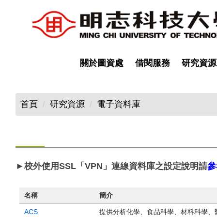
跳
到
主
要
內
關於圖資處
借閱服務
研究資源
容
區
首頁
研究資源
電子資料庫
►校外使用SSL「VPN」連線資料庫之設定說明請
參
名稱
簡介
ACS
提供分析化學、食品科學、材料科學、