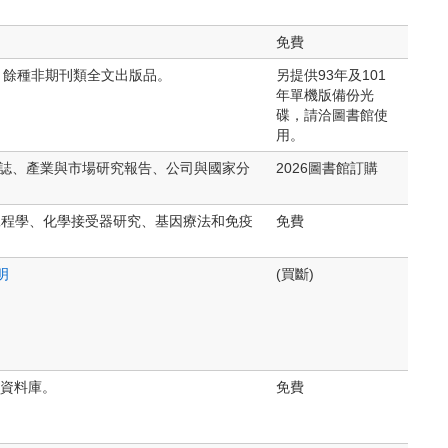
免費
260 餘種非期刊類全文出版品。
另提供93年及101
年單機版備份光
碟，請洽圖書館使
用。
、商業雜誌、產業與市場研究報告、公司與國家分
2026圖書館訂購
生物工程學、化學接受器研究、基因療法和免疫
免費
明
(買斷)
域之資料庫。
免費