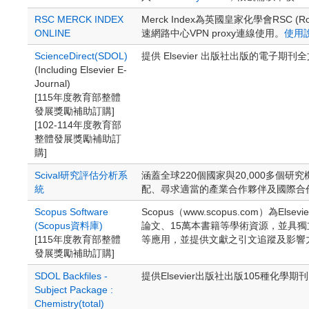
RSC MERCK INDEX
Merck Index為英國皇家化學會RSC 
ONLINE
速網路中心VPN proxy連線使用。
使用
ScienceDirect(SDOL)
提供 Elsevier 出版社出版的電子期
(Including Elsevier E-
Journal)
[115年度教育部整體
發展獎勵補助訂購]
[102-114年度教育部
整體發展獎勵補助訂
購]
Scival研究評估分析系
涵蓋全球220個國家與20,000多
統
配、尋求適當的產業合作夥伴及國際合
Scopus Software
Scopus（www.scopus.com）為
(Scopus資料庫)
論文、15萬本書籍等學術資源，並具獨
[115年度教育部整體
等應用，並提供文獻之引文追蹤及影響
發展獎勵補助訂購]
SDOL Backfiles -
提供Elsevier出版社出版105種化學
Subject Package :
Chemistry(total)