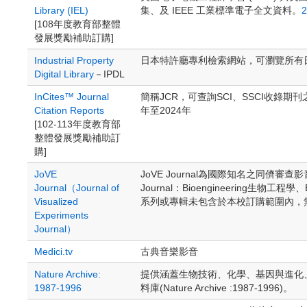
Library (IEL)
集、及 IEEE 工業標準電子全文資料。
[108年度教育部整體
發展獎勵補助訂購]
Industrial Property
日本特許廳專利檢索網站，可瀏覽所有
Digital Library
－IPDL
InCites™ Journal
簡稱JCR，可查詢SCI、SSCI收錄期刊之影
Citation Reports
年至2024年
[102-113年度教育部
整體發展獎勵補助訂
購]
JoVE
JoVE Journal為國際知名之同
Journal（Journal of
Journal：Bioengineering生物工程學
Visualized
系列或專輯未包含於本校訂購範圍內，
Experiments
Journal）
Medici.tv
古典音樂影音
Nature Archive:
提供涵蓋生物技術、化學、基因與進化、
1987-1996
料庫(Nature Archive :1987-1996)。