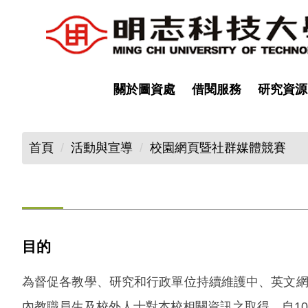
跳
到
主
要
內
關於圖資處
借閱服務
研究資源
容
區
首頁
活動與宣導
校園網頁暨社群媒體競賽
目的
為督促各教學、研究和行政單位持續維護中、英文
內教職員生及校外人士對本校相關資訊之取得，自10