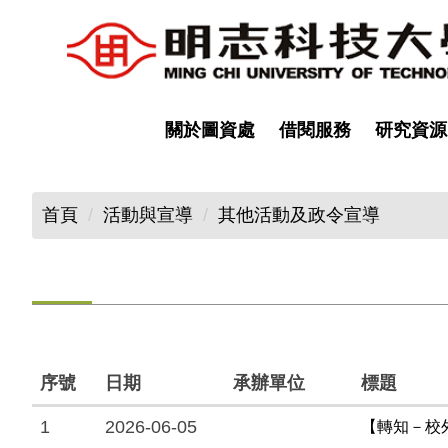
跳
到
主
要
內
關於圖資處
借閱服務
研究資源
容
區
首頁
活動與宣導
其他活動及政令宣導
序號
日期
承辦單位
標題
1
2026-06-05
【轉知－校