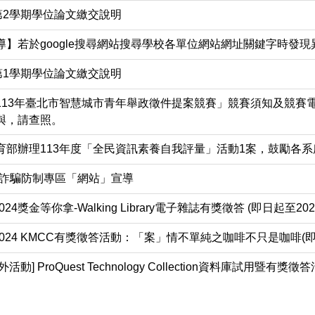
第2學期學位論文繳交說明
導】若於google搜尋網站搜尋學校各單位網站網址關鍵字時發
第1學期學位論文繳交說明
113年臺北市智慧城市青年舉政徵件提案競賽」競賽須知及競賽
與，請查照。
育部辦理113年度「全民資訊素養自我評量」活動1案，鼓勵各
部詐騙防制專區「網站」宣導
024獎金等你拿-Walking Library電子雜誌有獎徵答 (即日起至2024
 2024 KMCC有獎徵答活動：「案」情不單純之咖啡不只是咖啡(即日起
動] ProQuest Technology Collection資料庫試用暨有獎徵答