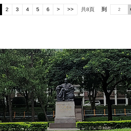
2
3
4
5
6
>
>>
共
8
頁
到