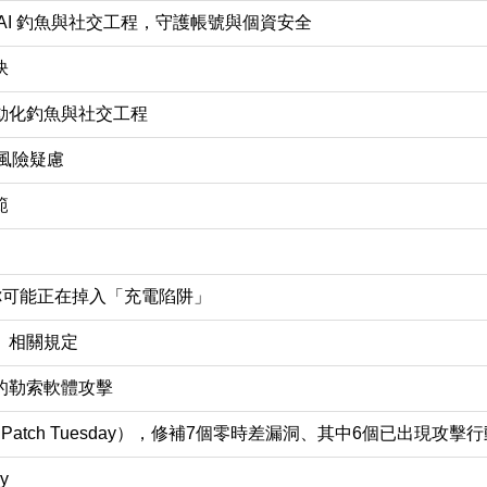
AI 釣魚與社交工程，守護帳號與個資安全
訣
動化釣魚與社交工程
之風險疑慮
範
！你可能正在掉入「充電陷阱」
」相關規定
的勒索軟體攻擊
tch Tuesday），修補7個零時差漏洞、其中6個已出現攻擊行動
y