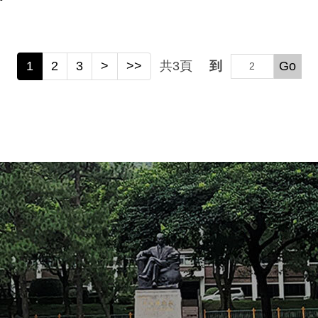
1
2
3
>
>>
共
3
頁
到
Go