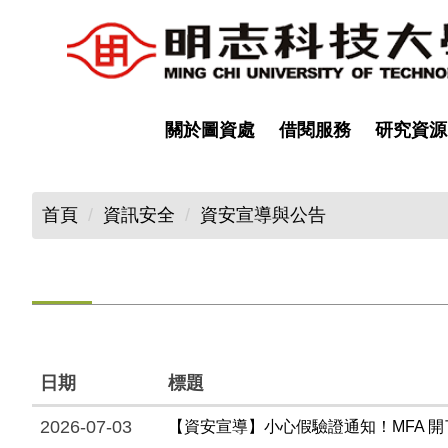
跳
到
主
要
內
關於圖資處
借閱服務
研究資源
容
區
首頁
資訊安全
資安宣導與公告
日期
標題
2026-07-03
【資安宣導】小心假驗證通知！MFA 