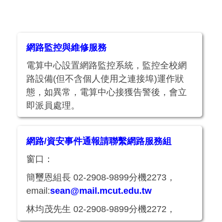
網路監控與維修服務
電算中心設置網路監控系統，監控全校網
路設備(但不含個人使用之連接埠)運作狀
態，如異常，電算中心接獲告警後，會立
即派員處理。
網路異常處理作業，如果僅個人電腦無法
連線，請先檢查自己的線路或設定是否正
網路/資安事件通報請聯繫網路服務組
常，然後至本校網路封鎖系統查詢是否因
窗口：
資安事...
簡璽恩組長 02-2908-9899分機2273，
email:
sean@mail.mcut.edu.tw
林均茂先生 02-2908-9899分機2272，