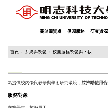
跳
到
主
要
內
關於圖資處
借閱服務
研究資源
容
區
首頁
系統與軟體
校園授權軟體與下載
為提供校內優良教學與學術研究環境，
並推動使用合
服務對象
在校學生、教職員工