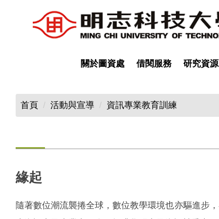
跳
到
主
要
內
關於圖資處
借閱服務
研究資源
容
區
首頁
活動與宣導
資訊專業教育訓練
緣起
隨著數位潮流襲捲全球，數位教學環境也亦驅進步，