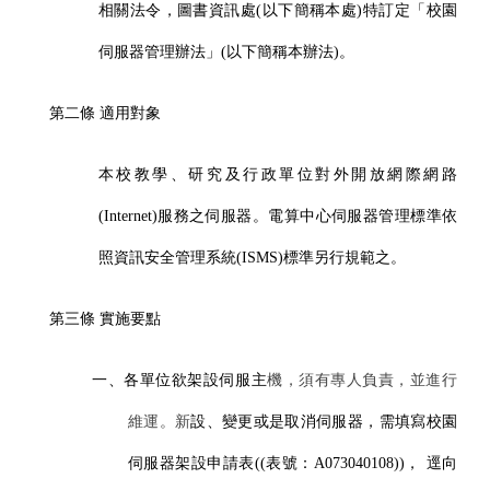
相關法令，圖書資訊處
(
以下簡稱本處
)
特訂定「校園
伺服器管理辦法」
(
以下簡稱本辦法
)
。
第二條
適用對象
本校教學、研究及行政單位對外開放網際網路
(Internet)服務之伺服器。電算中心伺服器管理標準依
照資訊安全管理系統(ISMS)標準另行規範之。
第三條
實施要點
一、各單位欲架設伺服主
機，須有專人負責，並進行
維運。新
設、變更或是取消伺服器，需填寫校園
伺服器架設申請表
(
(表號：A073040108)
)
， 逕向