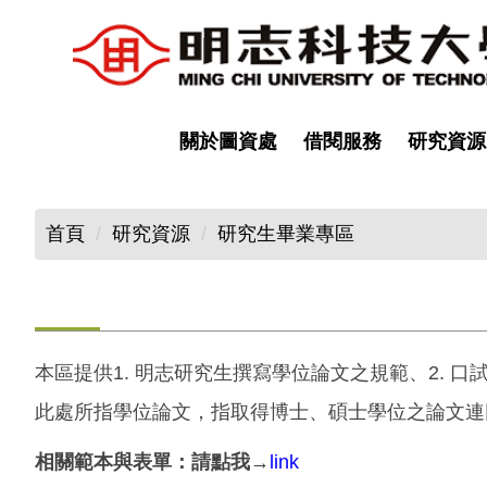
跳
到
主
要
內
關於圖資處
借閱服務
研究資源
容
區
首頁
研究資源
研究生畢業專區
本區提供1. 明志研究生撰寫學位論文之規範、2. 
此處所指學位論文，指取得博士、碩士學位之論文連
相關範本與表單：請點我→
link