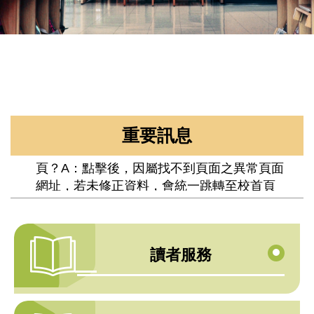
【提醒與宣導】若於google搜尋網站搜尋學校
各單位網站網址關鍵字時發現異常頁面，請避
免點擊異常頁面
重要訊息
Q：為何點擊某些單位網頁連結會轉跳至校首
頁？A：點擊後，因屬找不到頁面之異常頁面
網址，若未修正資料，會統一跳轉至校首頁
讀者服務