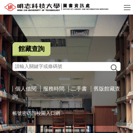
跳
圖書資訊處
OFFICE OF LIBRARY AND INFORMATION SERVICES
到
主
要
內
容
館藏查詢
區
個人借閱
服務時間
二手書
舊版館藏查
詢
帳號密碼同校園入口網